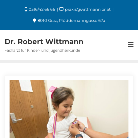
0316/42 66 66
praxis@wittmann.or.at
8010 Graz, Plüddemanngasse 67a
Dr. Robert Wittmann
Facharzt für Kinder- und Jugendheilkunde