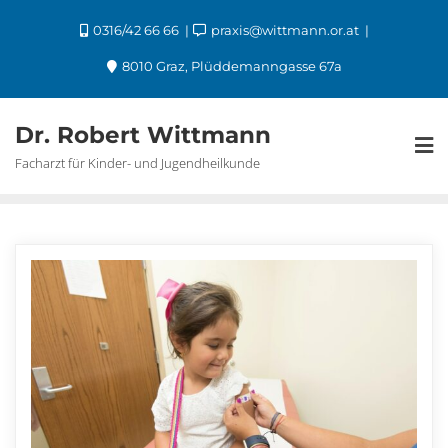
0316/42 66 66
praxis@wittmann.or.at
8010 Graz, Plüddemanngasse 67a
Dr. Robert Wittmann
Facharzt für Kinder- und Jugendheilkunde