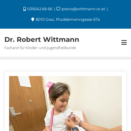
0316/42 66 66
praxis@wittmann.or.at
8010 Graz, Plüddemanngasse 67a
Dr. Robert Wittmann
Facharzt für Kinder- und Jugendheilkunde